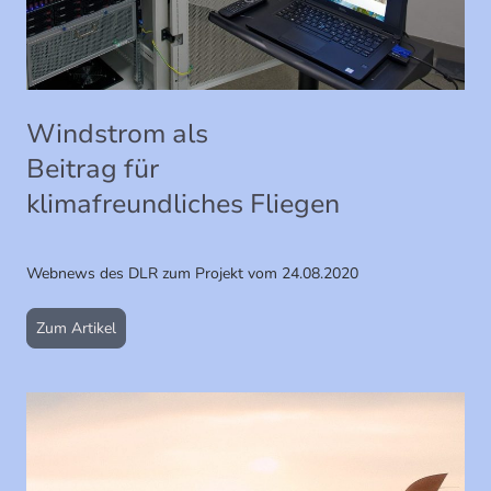
Wind­strom als
Bei­trag für
kli­maf­reund­li­ches Flie­gen
Webnews des DLR zum Projekt vom 24.08.2020
Zum Artikel