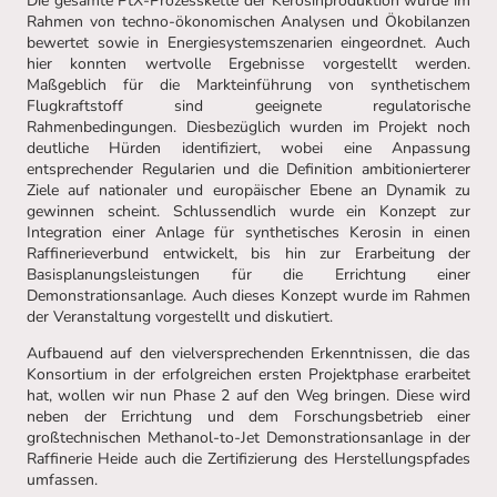
Die gesamte PtX-Prozesskette der Kerosinproduktion wurde im
Rahmen von techno-ökonomischen Analysen und Ökobilanzen
bewertet sowie in Energiesystemszenarien eingeordnet. Auch
hier konnten wertvolle Ergebnisse vorgestellt werden.
Maßgeblich für die Markteinführung von synthetischem
Flugkraftstoff sind geeignete regulatorische
Rahmenbedingungen. Diesbezüglich wurden im Projekt noch
deutliche Hürden identifiziert, wobei eine Anpassung
entsprechender Regularien und die Definition ambitionierterer
Ziele auf nationaler und europäischer Ebene an Dynamik zu
gewinnen scheint. Schlussendlich wurde ein Konzept zur
Integration einer Anlage für synthetisches Kerosin in einen
Raffinerieverbund entwickelt, bis hin zur Erarbeitung der
Basisplanungsleistungen für die Errichtung einer
Demonstrationsanlage. Auch dieses Konzept wurde im Rahmen
der Veranstaltung vorgestellt und diskutiert.
Aufbauend auf den vielversprechenden Erkenntnissen, die das
Konsortium in der erfolgreichen ersten Projektphase erarbeitet
hat, wollen wir nun Phase 2 auf den Weg bringen. Diese wird
neben der Errichtung und dem Forschungsbetrieb einer
großtechnischen Methanol-to-Jet Demonstrationsanlage in der
Raffinerie Heide auch die Zertifizierung des Herstellungspfades
umfassen.